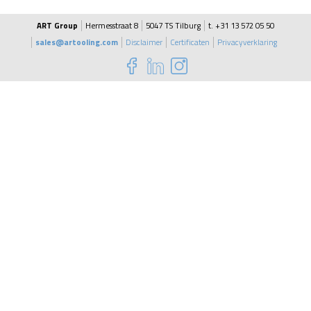
ART Group
Hermesstraat 8
5047 TS Tilburg
t. +31 13 572 05 50
sales@artooling.com
Disclaimer
Certificaten
Privacyverklaring