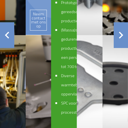
Prototype
gereedschappen en
Neem
contact
productie
met ons
op
(Massa)serieproductie
gedurende de gehele
productlevenscyclus met
een perskracht van 160
tot 700 ton
Diverse
warmtebehandelingen en
oppervlaktebehandelingen
SPC voor optimale
processtabiliteit