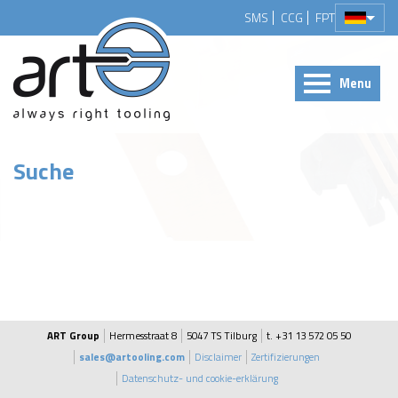
SMS
CCG
FPT
Menu
Suche
ART Group
Hermesstraat 8
5047 TS Tilburg
t. +31 13 572 05 50
sales@artooling.com
Disclaimer
Zertifizierungen
Datenschutz- und cookie-erklärung